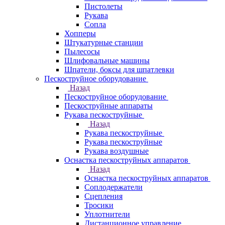
Пистолеты
Рукава
Сопла
Хопперы
Штукатурные станции
Пылесосы
Шлифовальные машины
Шпатели, боксы для шпатлевки
Пескоструйное оборудование
Назад
Пескоструйное оборудование
Пескоструйные аппараты
Рукава пескоструйные
Назад
Рукава пескоструйные
Рукава пескоструйные
Рукава воздушные
Оснастка пескоструйных аппаратов
Назад
Оснастка пескоструйных аппаратов
Соплодержатели
Сцепления
Тросики
Уплотнители
Дистанционное управление