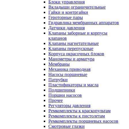
Блоки управления
Вкладыши ограничительные
Гайки и контргайки
Героторные пары
Гидравлика мембранных аппаратов
Датчики давления
Клапаны заборные и корпусы
клапанов
Клапаны нагнетательные
Клапаны перепускные
Корпуса окрасочных блоков
Манометры и арматура
Мембраны
Механика приводная
Насосы поршневые
Патрубки
Пластификаторы и масла
Подшипники
Поршни насосов
Прочее
Регуляторы давления
Ремкомплекты к краскопультам
Ремкомплекты к пистолетам
Ремкомплекты поршневых насосов
Смотровые глазки