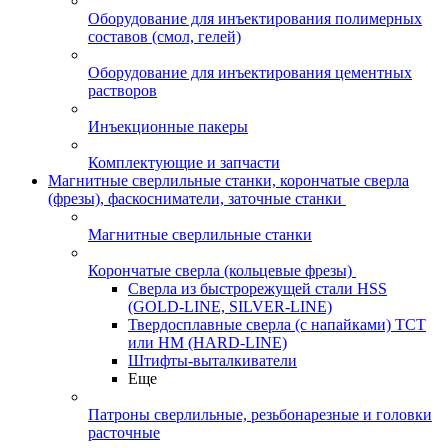
Оборудование для инъектирования полимерных
составов (смол, гелей)
Оборудование для инъектирования цементных
растворов
Инъекционные пакеры
Комплектующие и запчасти
Магнитные сверлильные станки, корончатые сверла
(фрезы), фаскосниматели, заточные станки
Магнитные сверлильные станки
Корончатые сверла (кольцевые фрезы)
Сверла из быстрорежущей стали HSS
(GOLD-LINE, SILVER-LINE)
Твердосплавные сверла (с напайками) ТСТ
или HM (HARD-LINE)
Штифты-выталкиватели
Еще
Патроны сверлильные, резьбонарезные и головки
расточные